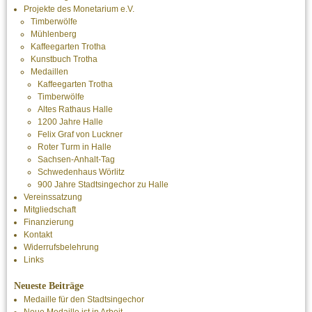
Projekte des Monetarium e.V.
Timberwölfe
Mühlenberg
Kaffeegarten Trotha
Kunstbuch Trotha
Medaillen
Kaffeegarten Trotha
Timberwölfe
Altes Rathaus Halle
1200 Jahre Halle
Felix Graf von Luckner
Roter Turm in Halle
Sachsen-Anhalt-Tag
Schwedenhaus Wörlitz
900 Jahre Stadtsingechor zu Halle
Vereinssatzung
Mitgliedschaft
Finanzierung
Kontakt
Widerrufsbelehrung
Links
Neueste Beiträge
Medaille für den Stadtsingechor
Neue Medaille ist in Arbeit