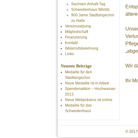
Sachsen-Anhalt-Tag
Entsp
Schwedenhaus Wörlitz
älter
900 Jahre Stadtsingechor
zu Halle
Vereinssatzung
Unser
Mitgliedschaft
Verlu
Finanzierung
Kontakt
Pfleg
Widerrufsbelehrung
„abge
Links
Wir d
Neueste Beiträge
Medaille für den
Stadtsingechor
Ihr M
Neue Medaille ist in Arbeit
Spendenaktion – Hochwasser
2013
Neue Webpräsenz ist online
Medaille für das
Schwedenhaus
© 2017 