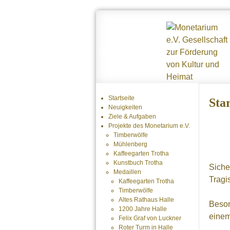
Monetarium e.V.
Startseite
Star
Neuigkeiten
Ziele & Aufgaben
Projekte des Monetarium e.V.
Timberwölfe
Mühlenberg
Kaffeegarten Trotha
Kunstbuch Trotha
Siche
Medaillen
Tragi
Kaffeegarten Trotha
Timberwölfe
Altes Rathaus Halle
Beson
1200 Jahre Halle
einem
Felix Graf von Luckner
Roter Turm in Halle