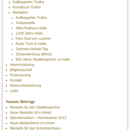
Kaffeegarten Trotha
Kunstbuch Trotha
Medaillen
Kaffeegarten Trotha
Timberwölfe
Altes Rathaus Halle
1200 Jahre Halle
Felix Graf von Luckner
Roter Turm in Halle
Sachsen-Anhalt-Tag
Schwedenhaus Wörlitz
900 Jahre Stadtsingechor zu Halle
Vereinssatzung
Mitgliedschaft
Finanzierung
Kontakt
Widerrufsbelehrung
Links
Neueste Beiträge
Medaille für den Stadtsingechor
Neue Medaille ist in Arbeit
Spendenaktion – Hochwasser 2013
Neue Webpräsenz ist online
Medaille für das Schwedenhaus