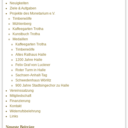
Neuigkeiten
Ziele & Aufgaben
Projekte des Monetarium e.V.
Timberwölfe
Mühlenberg
Kaffeegarten Trotha
Kunstbuch Trotha
Medaillen
Kaffeegarten Trotha
Timberwölfe
Altes Rathaus Halle
1200 Jahre Halle
Felix Graf von Luckner
Roter Turm in Halle
Sachsen-Anhalt-Tag
Schwedenhaus Wörlitz
900 Jahre Stadtsingechor zu Halle
Vereinssatzung
Mitgliedschaft
Finanzierung
Kontakt
Widerrufsbelehrung
Links
Neueste Beiträge